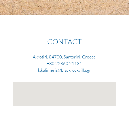
CONTACT
Akrotiri, 84700, Santorini, Greece
+30 22860 21131
k.kalimeris@blackrockvilla.gr